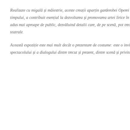
Realizate cu migală și măiestrie, aceste creații aparțin garderobei Opere
timpului, a contribuit esențial la dezvoltarea și promovarea artei lirice 
adus mai aproape de public, dezvăluind detalii care, de pe scenă, pot trec
teatrale.
Această expoziție este mai mult decât o prezentare de costume: este o invit
spectacolului și a dialogului dintre trecut și prezent, dintre scenă și privito