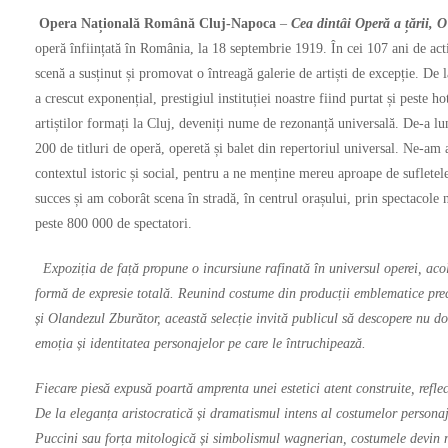
Opera Națională Română Cluj-Napoca
–
Cea dintâi Operă a țării, O 
operă înființată în România, la 18 septembrie 1919. În cei 107 ani de acti
scenă a susținut și promovat o întreagă galerie de artiști de excepție. De la
a crescut exponențial, prestigiul instituției noastre fiind purtat și peste h
artiștilor formați la Cluj, deveniți nume de rezonanță universală. De-a lun
200 de titluri de operă, operetă și balet din repertoriul universal. Ne-am 
contextul istoric și social, pentru a ne menține mereu aproape de sufletele
succes și am coborât scena în stradă, în centrul orașului, prin spectacole 
peste 800 000 de spectatori.
Expoziția de față propune o incursiune rafinată în universul operei, aco
formă de expresie totală. Reunind costume din producții emblematice 
și Olandezul Zburător, această selecție invită publicul să descopere nu d
emoția și identitatea personajelor pe care le întruchipează.
Fiecare piesă expusă poartă amprenta unei estetici atent construite, reflect
De la eleganța aristocratică și dramatismul intens al costumelor personajel
Puccini sau forța mitologică și simbolismul wagnerian, costumele devin 