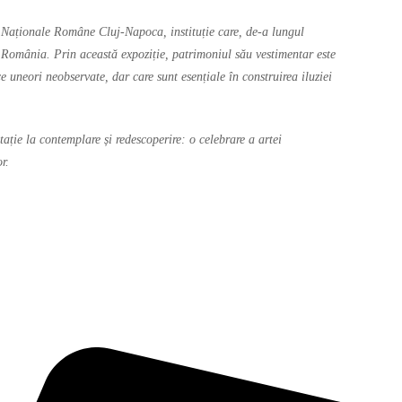
i Naționale Române Cluj-Napoca, instituție care, de-a lungul
în România. Prin această expoziție, patrimoniul său vestimentar este
e uneori neobservate, dar care sunt esențiale în construirea iluziei
ație la contemplare și redescoperire: o celebrare a artei
r.