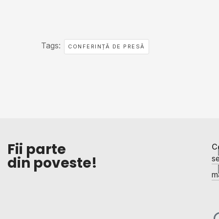
Tags:
CONFERINȚĂ DE PRESĂ
Fii parte
C
din poveste!
se
ma