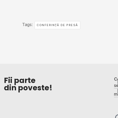
Tags:
CONFERINȚĂ DE PRESĂ
Fii parte
C
din poveste!
se
ma