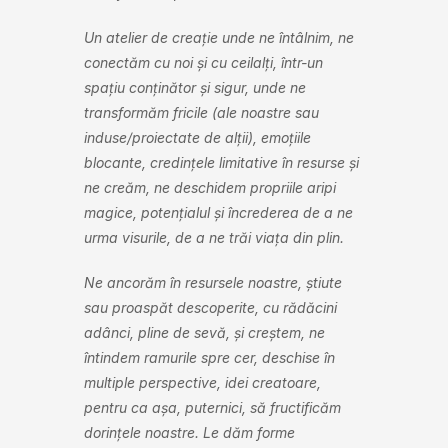
Un atelier de creație unde ne întâlnim, ne
conectăm cu noi și cu ceilalți, într-un
spațiu conținător și sigur, unde ne
transformăm fricile (ale noastre sau
induse/proiectate de alții), emoțiile
blocante, credințele limitative în resurse și
ne creăm, ne deschidem propriile aripi
magice, potențialul și încrederea de a ne
urma visurile, de a ne trăi viața din plin.
Ne ancorăm în resursele noastre, știute
sau proaspăt descoperite, cu rădăcini
adânci, pline de sevă, și creștem, ne
întindem ramurile spre cer, deschise în
multiple perspective, idei creatoare,
pentru ca așa, puternici, să fructificăm
dorințele noastre. Le dăm forme