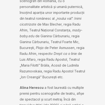
scenografi din România, cu o
personalitate artistică și umană puternică,
însoțind apariţia unor importante producţii
din teatrul românesc al „noului val”:
Inimi
cicatrizate
de Max Blecher, regia Radu
Afrim, Teatrul Naţional Constanţa,
mady-
baby.edu
de Gianina Cărbunariu, regia
Gianina Cărbunariu, Teatrul Foarte Mic,
Bucureşti,
Plaja
de Peter Asmussen, regia
Radu Afrim, respectiv
Drept ca o linie
de
Luis Alfaro, regia Radu Apostol, Teatrul
„Maria Filotti” Brăila,
Acasă
de Ludmila
Razumovskaia, regia Radu Apostol Teatrul
„Ion Creangă” Bucureşti etc.
Alina Herescu
a fost laureată cu multiple
premii pentru scenografie de teatru, afișe
de spectacol și scurt metraj. Încă din