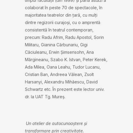
timpul facultății (din 1999) și până astăzi a
colaborat în peste 70 de spectacole, în
majoritatea teatrelor din țară, cu mulți
dintre regizorii curajoși, cu o amprentă
consistentă în teatrul contemporan,
precum: Radu Afrim, Radu Apostol, Sorin
Militaru, Gianina Cărbunariu, Gigi
Căciuleanu, Erwin Șimsensohn, Ana
Mărgineanu, Szabo K. Istvan, Peter Kerek,
Ada Milea, Oana Leahu, Tudor Lucanu,
Cristian Ban, Andreea Vălean, Zsolt
Harsanyi, Alexandru Mihăescu, David
Schwartz etc. În prezent este lector univ.
dr. la UAT Tg. Mureș.
Un atelier de autocunoaștere și
transformare prin creativitate.