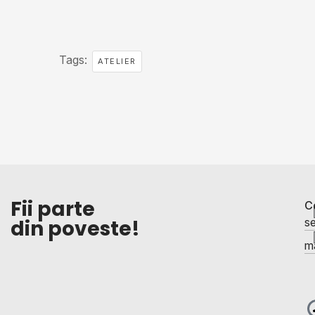
Tags:
ATELIER
Fii parte
C
din poveste!
se
ma