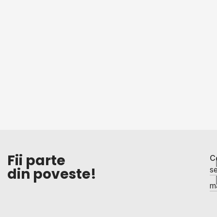
Fii parte
C
din poveste!
se
ma