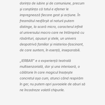
dorința de iubire și de comuniune, precum
și conștiința că totul e efemer le
impregnează fiecare gest și acțiune. În
freamătul nesfârșit al naturii putem
distinge, la scară micro, caracterul infinit
al universului macro care ne întâmpină cu
răsărituri, apusuri și stele, un univers
deopotrivă familiar și misterios-fascinant,
de care suntem, în esență, inseparabili.
„IERBAR” e o experiență teatrală
multisenzorială, dar și una interioară, o
călătorie în care magicul însoțește
concretul așa cum, atunci când respirăm
în ger, nu putem opri șuvoaiele de aburi să
ne încadreze volatil chipurile.